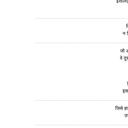
इसलिए
क
न 
जो अ
वे द
इस
जिसे ह
उस