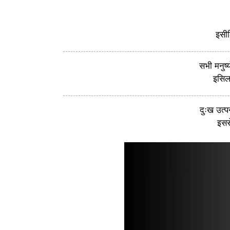
इसील
सभी मनुष्
इसिलए
दुःख उत्प
इससे