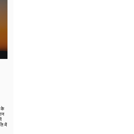
 के
मान
ं
ि में