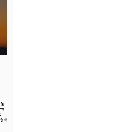
 के
मान
ं
ि में