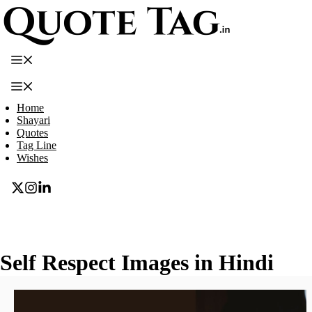
Skip
to
content
Menu
Menu
Home
Shayari
Quotes
Tag Line
Wishes
Self Respect Images in Hindi